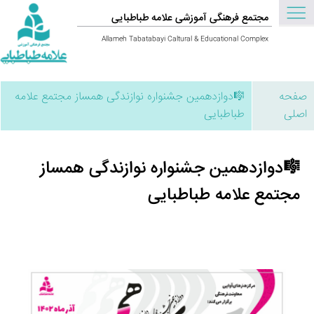
مجتمع فرهنگی آموزشی علامه طباطبایی
Allameh Tabatabayi Caltural & Educational Complex
صفحه
🎼دوازدهمین جشنواره نوازندگی همساز مجتمع علامه
اصلی
طباطبایی
🎼دوازدهمین جشنواره نوازندگی همساز
مجتمع علامه طباطبایی